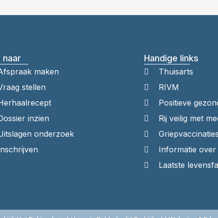
 naar
Handige links
Afspraak maken
Thuisarts
Vraag stellen
RIVM
Herhaalrecept
Positieve gezon
Dossier inzien
Rij veilig met me
Uitslagen onderzoek
Griepvaccinatie
Inschrijven
Informatie ove
Laatste levensf