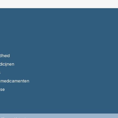
dheid
dicijnen
s
r medicamenten
ase