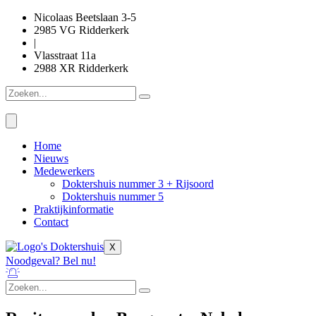
Ga
Nicolaas Beetslaan 3-5
naar
2985 VG Ridderkerk
de
|
inhoud
Vlasstraat 11a
2988 XR Ridderkerk
Home
Nieuws
Medewerkers
Doktershuis nummer 3 + Rijsoord
Doktershuis nummer 5
Praktijkinformatie
Contact
X
Noodgeval? Bel nu!