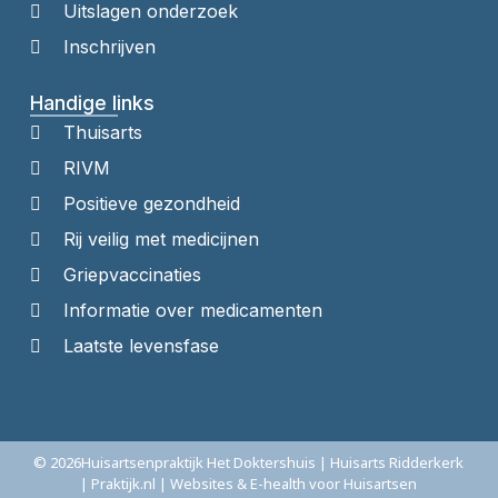
Uitslagen onderzoek
Inschrijven
Handige links
Thuisarts
RIVM
Positieve gezondheid
Rij veilig met medicijnen
Griepvaccinaties
Informatie over medicamenten
Laatste levensfase
© 2026
Huisartsenpraktijk Het Doktershuis | Huisarts Ridderkerk
| Praktijk.nl | Websites & E-health voor Huisartsen